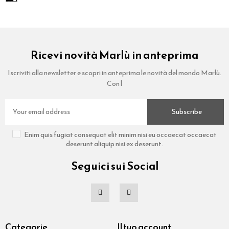
Ricevi novità Marlù in anteprima
Iscriviti alla newsletter e scopri in anteprima le novità del mondo Marlù.
Con l
Subscribe
Enim quis fugiat consequat elit minim nisi eu occaecat occaecat
deserunt aliquip nisi ex deserunt.
Seguici sui Social
Categorie
Il tuo account