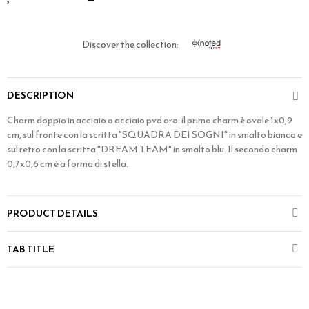
Discover the collection:
DESCRIPTION
Charm doppio in acciaio o acciaio pvd oro: il primo charm è ovale 1x0,9
cm, sul fronte con la scritta "SQUADRA DEI SOGNI" in smalto bianco e
sul retro con la scritta "DREAM TEAM" in smalto blu. Il secondo charm
0,7x0,6 cm è a forma di stella.
PRODUCT DETAILS
TAB TITLE