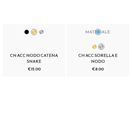
MATERIALE:
CN ACC NODO CATENA
CH ACC SORELLA E
SNAKE
NODO
€15.00
€8.00