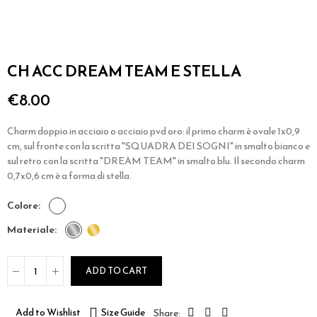
CH ACC DREAM TEAM E STELLA
€8.00
Charm doppio in acciaio o acciaio pvd oro: il primo charm è ovale 1x0,9
cm, sul fronte con la scritta "SQUADRA DEI SOGNI" in smalto bianco e
sul retro con la scritta "DREAM TEAM" in smalto blu. Il secondo charm
0,7x0,6 cm è a forma di stella.
colore
materiale
ADD TO CART
Add to Wishlist
Size Guide