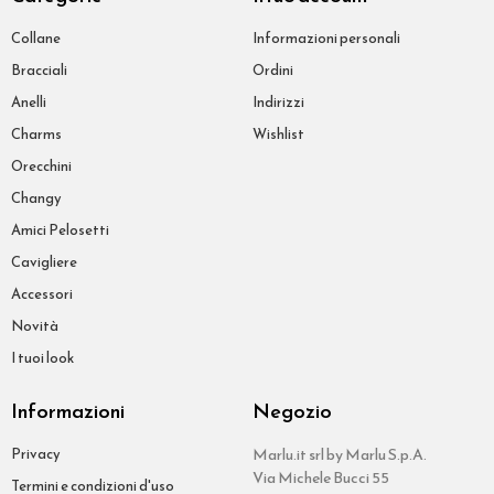
Collane
Informazioni personali
Bracciali
Ordini
Anelli
Indirizzi
Charms
Wishlist
Orecchini
Changy
Amici Pelosetti
Cavigliere
Accessori
Novità
I tuoi look
Informazioni
Negozio
Privacy
Marlu.it srl by Marlu S.p.A.
Via Michele Bucci 55
Termini e condizioni d'uso