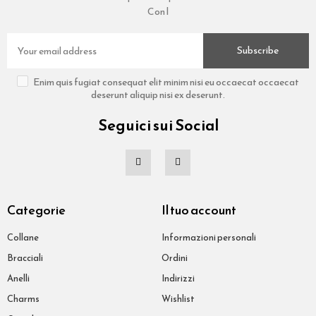
Con l
Subscribe
Enim quis fugiat consequat elit minim nisi eu occaecat occaecat
deserunt aliquip nisi ex deserunt.
Seguici sui Social
Categorie
Il tuo account
Collane
Informazioni personali
Bracciali
Ordini
Anelli
Indirizzi
Charms
Wishlist