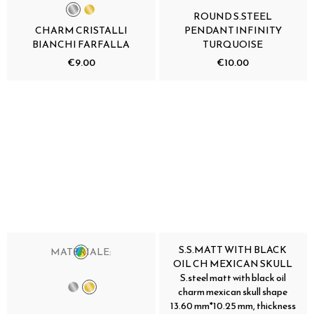
ROUND S.STEEL
CHARM CRISTALLI
PENDANT INFINITY
BIANCHI FARFALLA
TURQUOISE
€9.00
€10.00
S.S.MATT WITH BLACK
MATERIALE:
OIL CH MEXICAN SKULL
S.steel matt with black oil
charm mexican skull shape
13.60 mm*10.25 mm, thickness