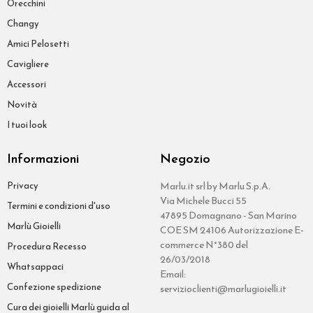
Orecchini
Changy
Amici Pelosetti
Cavigliere
Accessori
Novità
I tuoi look
Informazioni
Negozio
Privacy
Marlu.it srl by Marlu S.p.A.
Via Michele Bucci 55
Termini e condizioni d'uso
47895 Domagnano - San Marino
Marlù Gioielli
COE SM 24106 Autorizzazione E-
commerce N°380 del
Procedura Recesso
26/03/2018
Whatsappaci
Email:
Confezione spedizione
servizioclienti@marlugioielli.it
Cura dei gioielli Marlù guida al