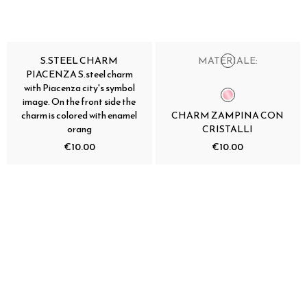
S.STEEL CHARM
MATERIALE:
PIACENZA S.steel charm
with Piacenza city's symbol
image. On the front side the
charm is colored with enamel
CHARM ZAMPINA CON
orang
CRISTALLI
€10.00
€10.00