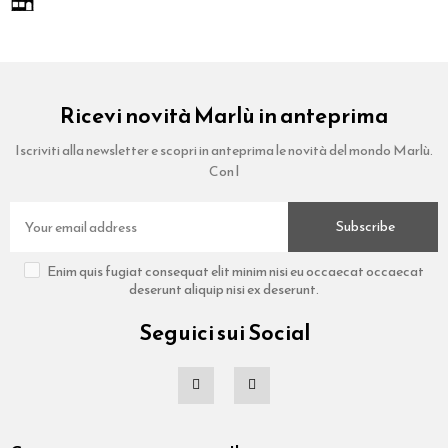
Ricevi novità Marlù in anteprima
Iscriviti alla newsletter e scopri in anteprima le novità del mondo Marlù.
Con l
Subscribe
Enim quis fugiat consequat elit minim nisi eu occaecat occaecat
deserunt aliquip nisi ex deserunt.
Seguici sui Social