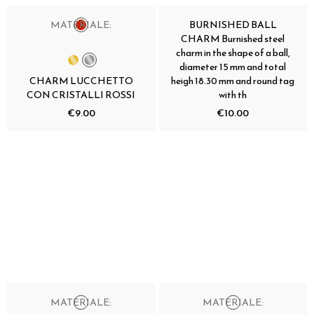
MATERIALE:
BURNISHED BALL
CHARM Burnished steel
charm in the shape of a ball,
diameter 15 mm and total
CHARM LUCCHETTO
heigh 18.30 mm and round tag
CON CRISTALLI ROSSI
with th
€9.00
€10.00
MATERIALE:
MATERIALE: