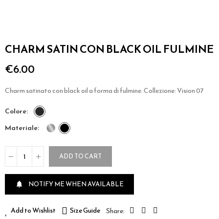
CHARM SATIN CON BLACK OIL FULMINE
€6.00
Charm satinato con black oil a forma di fulmine. Collezione: Vision 07
colore
materiale
ADD TO CART
NOTIFY ME WHEN AVAILABLE

Add to Wishlist
Size Guide