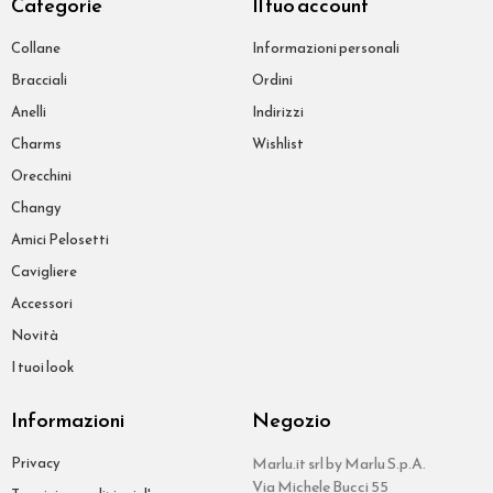
Categorie
Il tuo account
Collane
Informazioni personali
Bracciali
Ordini
Anelli
Indirizzi
Charms
Wishlist
Orecchini
Changy
Amici Pelosetti
Cavigliere
Accessori
Novità
I tuoi look
Informazioni
Negozio
Privacy
Marlu.it srl by Marlu S.p.A.
Via Michele Bucci 55