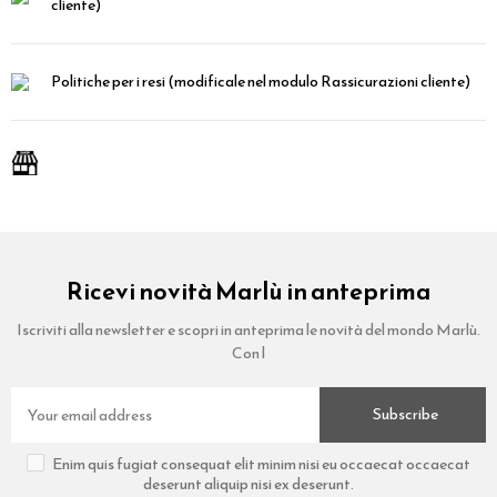
cliente)
Politiche per i resi
(modificale nel modulo Rassicurazioni cliente)
Ricevi novità Marlù in anteprima
Iscriviti alla newsletter e scopri in anteprima le novità del mondo Marlù.
Con l
Subscribe
Enim quis fugiat consequat elit minim nisi eu occaecat occaecat
deserunt aliquip nisi ex deserunt.