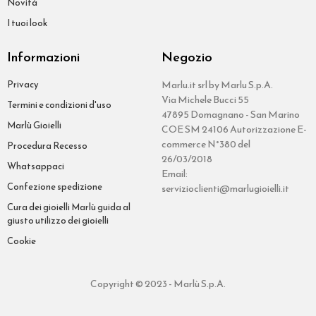
Novità
I tuoi look
Informazioni
Negozio
Privacy
Marlu.it srl by Marlu S.p.A.
Via Michele Bucci 55
Termini e condizioni d'uso
47895 Domagnano - San Marino
Marlù Gioielli
COE SM 24106 Autorizzazione E-
commerce N°380 del
Procedura Recesso
26/03/2018
Whatsappaci
Email:
Confezione spedizione
servizioclienti@marlugioielli.it
Cura dei gioielli Marlù guida al
giusto utilizzo dei gioielli
Cookie
Copyright © 2023 - Marlù S.p.A.