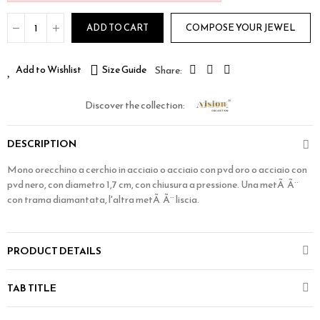
ADD TO CART
COMPOSE YOUR JEWEL
Add to Wishlist
Size Guide
Discover the collection:
DESCRIPTION
Mono orecchino a cerchio in acciaio o acciaio con pvd oro o acciaio con
pvd nero, con diametro 1,7 cm, con chiusura a pressione. Una metÃ Ã¨
con trama diamantata, l'altra metÃ Ã¨ liscia.
PRODUCT DETAILS
TAB TITLE