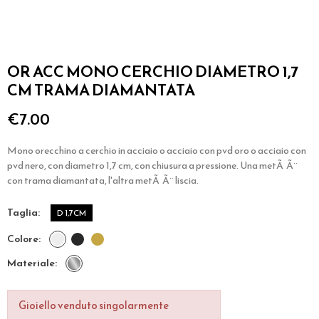
OR ACC MONO CERCHIO DIAMETRO 1,7
CM TRAMA DIAMANTATA
€7.00
Mono orecchino a cerchio in acciaio o acciaio con pvd oro o acciaio con
pvd nero, con diametro 1,7 cm, con chiusura a pressione. Una metÃ Ã¨
con trama diamantata, l'altra metÃ Ã¨ liscia.
taglia
D 1,7CM
colore
materiale
Gioiello venduto singolarmente