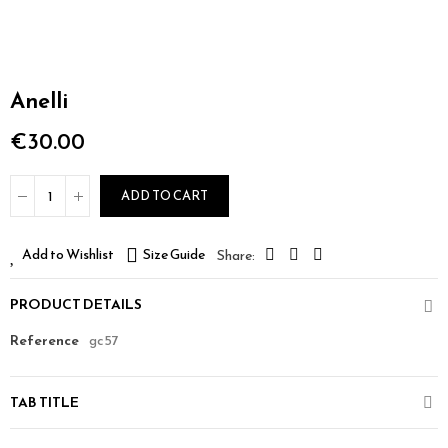
Anelli
€30.00
ADD TO CART
Add to Wishlist
Size Guide
PRODUCT DETAILS
Reference
gc57
TAB TITLE