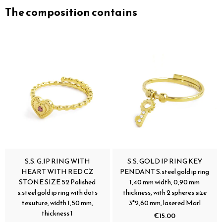
The composition contains
S.S. G.IP RING WITH
S.S. GOLD IP RING KEY
HEART WITH RED CZ
PENDANT S.steel gold ip ring
STONE SIZE 52 Polished
1,40 mm width, 0,90 mm
s.steel gold ip ring with dots
thickness, with 2 spheres size
texuture, width 1,50 mm,
3*2,60 mm, lasered Marl
thickness 1
€15.00