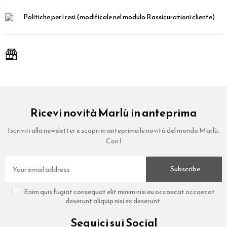
Politiche per i resi
(modificale nel modulo Rassicurazioni cliente)
Ricevi novità Marlù in anteprima
Iscriviti alla newsletter e scopri in anteprima le novità del mondo Marlù.
Con l
Subscribe
Enim quis fugiat consequat elit minim nisi eu occaecat occaecat
deserunt aliquip nisi ex deserunt.
Seguici sui Social