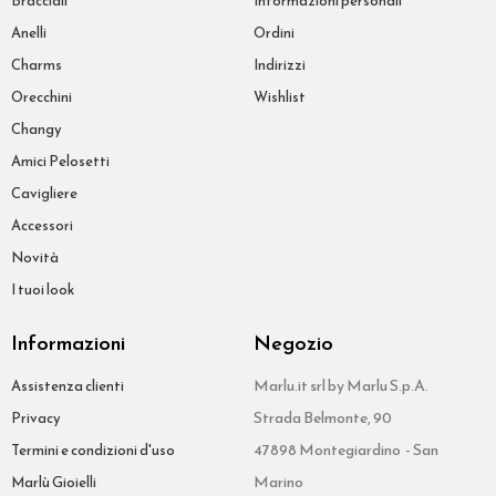
Bracciali
Informazioni personali
Anelli
Ordini
Charms
Indirizzi
Orecchini
Wishlist
Changy
Amici Pelosetti
Cavigliere
Accessori
Novità
I tuoi look
Informazioni
Negozio
Marlu.it srl by Marlu S.p.A.
Assistenza clienti
Strada Belmonte, 90
Privacy
47898 Montegiardino - San
Termini e condizioni d'uso
Marino
Marlù Gioielli