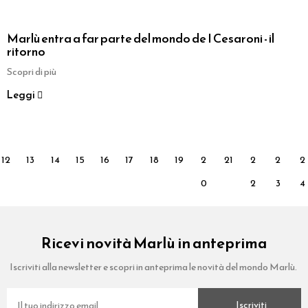
Marlù entra a far parte del mondo de I Cesaroni - il
ritorno
Scopri di più
Leggi
12
13
14
15
16
17
18
19
2
21
2
2
2
0
2
3
4
Ricevi novità Marlù in anteprima
Iscriviti alla newsletter e scopri in anteprima le novità del mondo Marlù.
Iscriviti