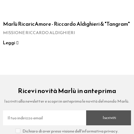
Marlù RicaricAmore - Riccardo Aldighieri & "Tangram"
MISSIONE RICCARDO ALDIGHIERI
Leggi
Ricevi novità Marlù in anteprima
Iscriviti alla newsletter e scopri in anteprima le novità del mondo Marlù.
Iscriviti
Dichiaro di aver preso visione dell'informativa privacy.