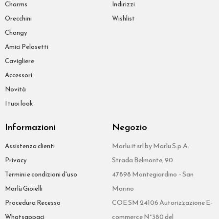
Charms
Indirizzi
Orecchini
Wishlist
Changy
Amici Pelosetti
Cavigliere
Accessori
Novità
I tuoi look
Informazioni
Negozio
Marlu.it srl by Marlu S.p.A.
Assistenza clienti
Strada Belmonte, 90
Privacy
47898 Montegiardino - San
Termini e condizioni d'uso
Marino
Marlù Gioielli
COE SM 24106 Autorizzazione E-
Procedura Recesso
commerce N°380 del
Whatsappaci