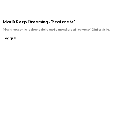
Marlù Keep Dreaming - "Scatenate"
Marlù racconta le donne della moto mondiale attraverso 12 interviste...
Leggi