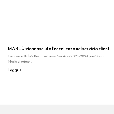
MARLÙ: riconosciuta l’eccellenza nel servizio clienti
La ricerca Italy's Best Customer Services 2023-2024 posiziona
Marlù al primo...
Leggi