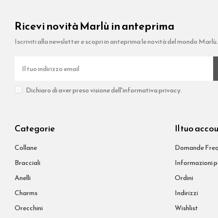
Ricevi novità Marlù in anteprima
Iscriviti alla newsletter e scopri in anteprima le novità del mondo Marlù
Dichiaro di aver preso visione dell'informativa privacy.
Categorie
Il tuo acco
Collane
Domande Freq
Bracciali
Informazioni p
Anelli
Ordini
Charms
Indirizzi
Orecchini
Wishlist