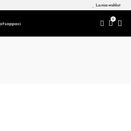
La mia wishlist
0
atsappaci