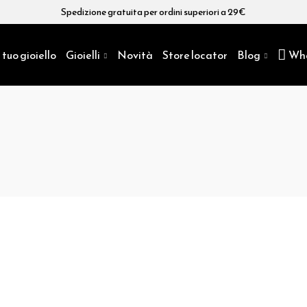
Spedizione gratuita per ordini superiori a 29€
 tuo gioiello
Gioielli
Novità
Store locator
Blog
Wh