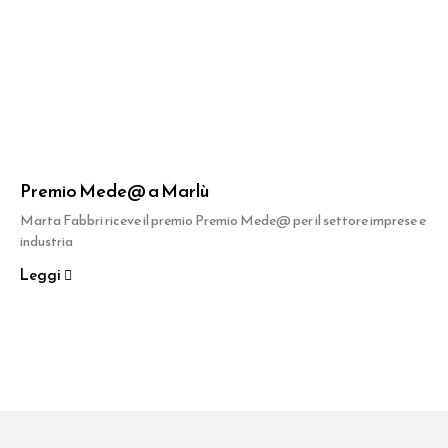
Premio Mede@ a Marlù
Marta Fabbri riceve il premio Premio Mede@ per il settore imprese e
industria
Leggi