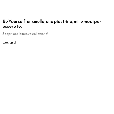
Be Yourself: un anello, una piastrina, mille modi per
essere te.
Scopri ora la nuova collezione!
Leggi