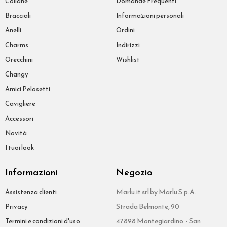
Collane
Domande Frequenti
Bracciali
Informazioni personali
Anelli
Ordini
Charms
Indirizzi
Orecchini
Wishlist
Changy
Amici Pelosetti
Cavigliere
Accessori
Novità
I tuoi look
Informazioni
Negozio
Marlu.it srl by Marlu S.p.A.
Assistenza clienti
Strada Belmonte, 90
Privacy
47898 Montegiardino - San
Termini e condizioni d'uso