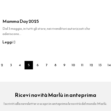
Mamma Day 2025
Dal 3 maggio, in tutti gli store, nei rivenditori autorizzati che
aderiscono...
Leggi
2
3
4
5
6
7
8
9
10
11
12
13
14
Ricevi novità Marlù in anteprima
Iscriviti alla newsletter e scopri in anteprima le novità del mondo Marlù.