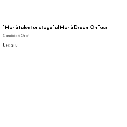
"Marlù talent on stage" al Marlù Dream On Tour
Candidati Ora!
Leggi