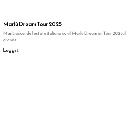
Marlù Dream Tour 2025
Marlù accende l’estate italiana con il Marlù Dream on Tour 2025, il
grande...
Leggi