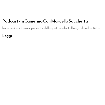
Podcast - In Camerino Con Marcello Sacchetta
ln camerino è il cuore pulsante dello spettacolo. È il luogo dove l’artista...
Leggi