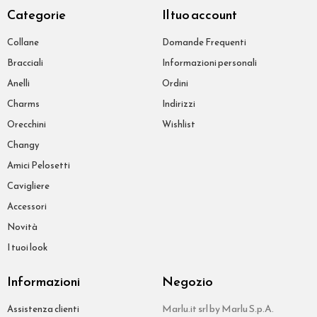
Categorie
Il tuo account
Collane
Domande Frequenti
Bracciali
Informazioni personali
Anelli
Ordini
Charms
Indirizzi
Orecchini
Wishlist
Changy
Amici Pelosetti
Cavigliere
Accessori
Novità
I tuoi look
Informazioni
Negozio
Marlu.it srl by Marlu S.p.A.
Assistenza clienti