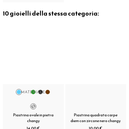
10 gioielli della stessa categoria:
MATERIALE:
Piastrina ovale in pietra
Piastrina quadrata carpe
changy
diem con zircone nero changy
14,00 €
10,00 €