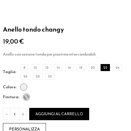
Anello tondo changy
19,00 €
Anello con sezione tonda per piastrine intercambiabili.
8
10
12
14
16
18
20
22
24
taglia
26
28
30
colore
finitura
AGGIUNGI AL CARRELLO
PERSONALIZZA