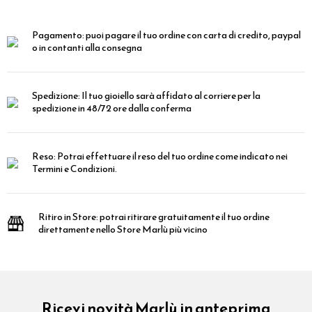
Pagamento:
puoi pagare il tuo ordine con carta di credito, paypal
o in contanti alla consegna
Spedizione:
Il tuo gioiello sarà affidato al corriere per la
spedizione in 48/72 ore dalla conferma
Reso:
Potrai effettuare il reso del tuo ordine come indicato nei
Termini e Condizioni.
Ritiro in Store:
potrai ritirare gratuitamente il tuo ordine
direttamente nello Store Marlù più vicino
Ricevi novità Marlù in anteprima