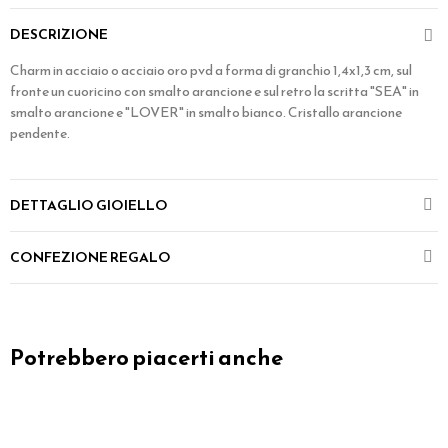
DESCRIZIONE
Charm in acciaio o acciaio oro pvd a forma di granchio 1,4x1,3 cm, sul
fronte un cuoricino con smalto arancione e sul retro la scritta "SEA" in
smalto arancione e "LOVER" in smalto bianco. Cristallo arancione
pendente.
DETTAGLIO GIOIELLO
CONFEZIONE REGALO
Potrebbero piacerti anche