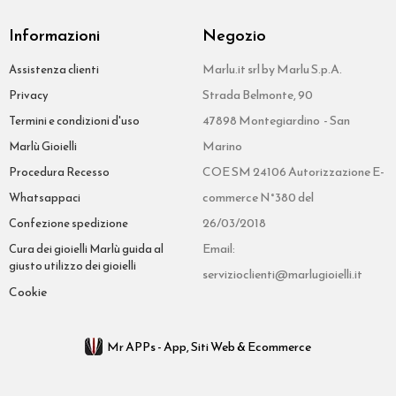
Informazioni
Negozio
Marlu.it srl by Marlu S.p.A.
Assistenza clienti
Strada Belmonte, 90
Privacy
47898 Montegiardino - San
Termini e condizioni d'uso
Marino
Marlù Gioielli
COE SM 24106 Autorizzazione E-
Procedura Recesso
commerce N°380 del
Whatsappaci
26/03/2018
Confezione spedizione
Email:
Cura dei gioielli Marlù guida al
giusto utilizzo dei gioielli
servizioclienti@marlugioielli.it
Cookie
Mr APPs - App, Siti Web & Ecommerce