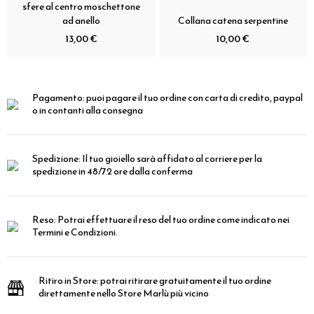
sfere al centro moschettone
ad anello
Collana catena serpentine
13,00 €
10,00 €
Pagamento:
puoi pagare il tuo ordine con carta di credito, paypal
o in contanti alla consegna
Spedizione:
Il tuo gioiello sarà affidato al corriere per la
spedizione in 48/72 ore dalla conferma
Reso:
Potrai effettuare il reso del tuo ordine come indicato nei
Termini e Condizioni.
Ritiro in Store:
potrai ritirare gratuitamente il tuo ordine
direttamente nello Store Marlù più vicino