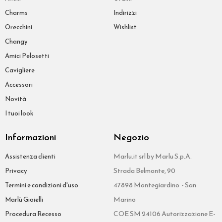
Charms
Indirizzi
Orecchini
Wishlist
Changy
Amici Pelosetti
Cavigliere
Accessori
Novità
I tuoi look
Informazioni
Negozio
Marlu.it srl by Marlu S.p.A.
Assistenza clienti
Strada Belmonte, 90
Privacy
47898 Montegiardino - San
Termini e condizioni d'uso
Marino
Marlù Gioielli
COE SM 24106 Autorizzazione E-
Procedura Recesso