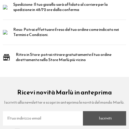
Spedizione:
Il tuo gioiello sarà affidato al corriere per la
spedizione in 48/72 ore dalla conferma
Reso:
Potrai effettuare il reso del tuo ordine come indicato nei
Termini e Condizioni.
Ritiro in Store:
potrai ritirare gratuitamente il tuo ordine
direttamente nello Store Marlù più vicino
Ricevi novità Marlù in anteprima
Iscriviti alla newsletter e scopri in anteprima le novità del mondo Marlù.
Iscriviti