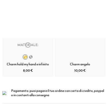
MATERIALE:
Charm hold my hand e infinito
Charm angelo
8,00 €
10,00 €
Pagamento:
puoi pagare il tuo ordine con carta di credito, paypal
o in contanti alla consegna