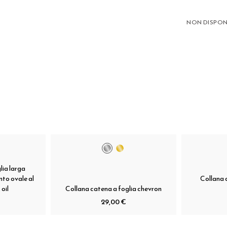
NON DISPON
ia larga
to ovale al
Collana 
 oil
Collana catena a foglia chevron
29,00 €