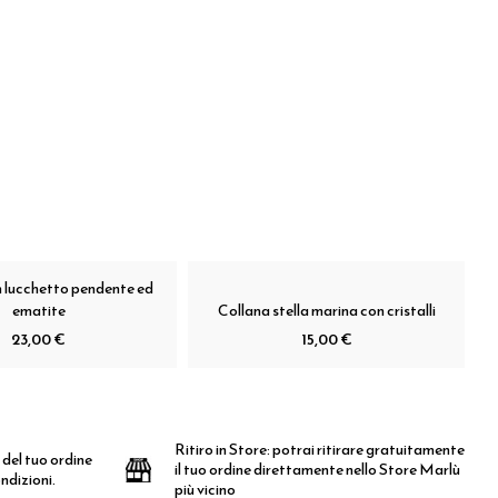
n lucchetto pendente ed
ematite
Collana stella marina con cristalli
23,00 €
15,00 €
Ritiro in Store:
potrai ritirare gratuitamente
 del tuo ordine
il tuo ordine direttamente nello Store Marlù
ndizioni.
più vicino