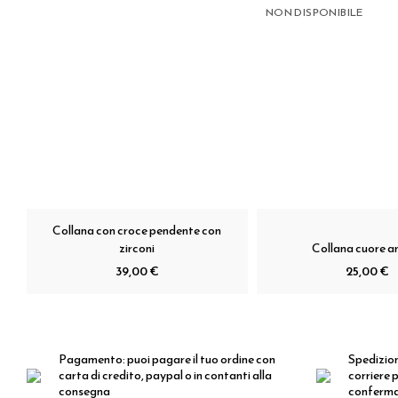
NON DISPONIBILE
Collana con croce pendente con
zirconi
Collana cuore 
39,00 €
25,00 €
Pagamento:
puoi pagare il tuo ordine con
Spedizio
carta di credito, paypal o in contanti alla
corriere p
consegna
conferm