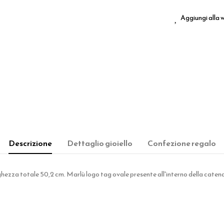
Aggiungi alla w
Descrizione
Dettaglio gioiello
Confezione regalo
hezza totale 50,2 cm. Marlù logo tag ovale presente all'interno della caten