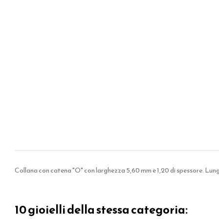
Collana con catena "O" con larghezza 5,60 mm e 1,20 di spessore. Lung
10 gioielli della stessa categoria: