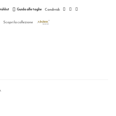
ishlist
Guida alle taglie
Scopri la collezione
a.