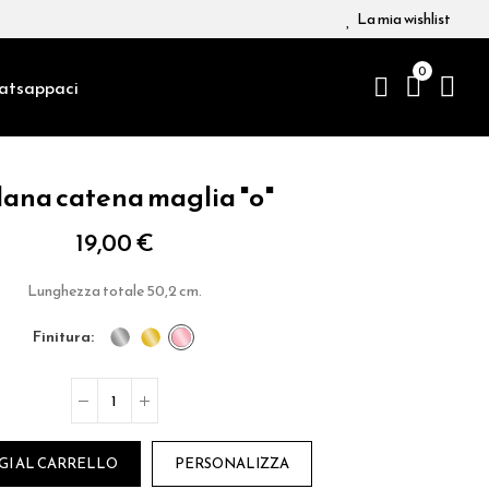
La mia wishlist
0
atsappaci
lana catena maglia "o"
19,00 €
Lunghezza totale 50,2 cm.
finitura
GI AL CARRELLO
PERSONALIZZA