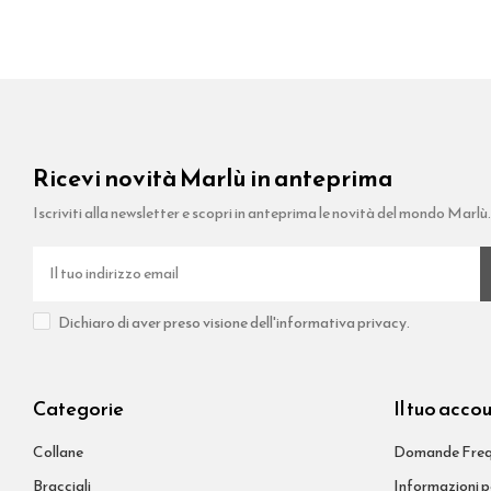
Ricevi novità Marlù in anteprima
Iscriviti alla newsletter e scopri in anteprima le novità del mondo Marlù
Dichiaro di aver preso visione dell'informativa privacy.
Categorie
Il tuo acco
Collane
Domande Freq
Bracciali
Informazioni p