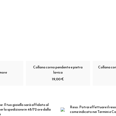
Collana corno pendente e pietra
Collana co
amore
lavica
19,00 €
ne:
Il tuo gioiello sarà affidato al
Reso:
Potrai effettuare il reso
er la spedizione in 48/72 ore dalla
come indicato nei Termini e Co
a