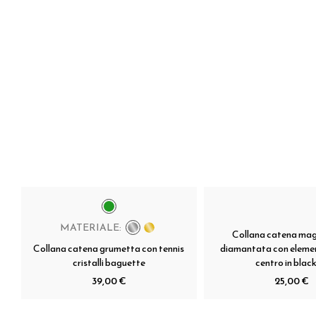
MATERIALE:
Collana catena magl
Collana catena grumetta con tennis
diamantata con elemen
cristalli baguette
centro in black
39,00 €
25,00 €