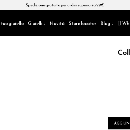
Spedizione gratuita per ordini superiori a 29€
 tuo gioiello
Gioielli
Novità
Store locator
Blog
Wh
Col
AGGIUN