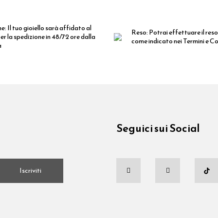
ne:
Il tuo gioiello sarà affidato al
Reso:
Potrai effettuare il reso
er la spedizione in 48/72 ore dalla
come indicato nei Termini e Co
a
Seguici sui Social
.
Iscriviti