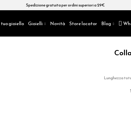
Spedizione gratuita per ordini superiori a 29€
 tuo gioiello
Gioielli
Novità
Store locator
Blog
Wh
Colla
Lunghezza total