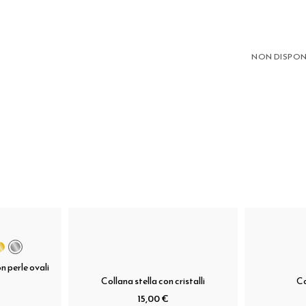
NON DISPON
n perle ovali
Collana stella con cristalli
Co
15,00 €