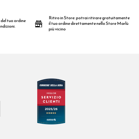
Ritiro in Store:
potrai ritirare gratuitamente
 del tuo ordine
il tuo ordine direttamente nello Store Marlù
ndizioni.
più vicino