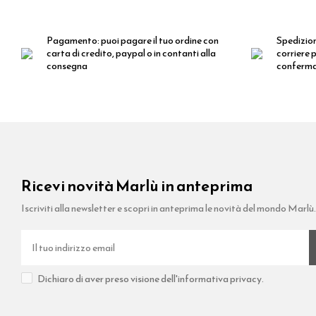
Pagamento:
puoi pagare il tuo ordine con
Spedizio
carta di credito, paypal o in contanti alla
corriere p
consegna
conferm
Ricevi novità Marlù in anteprima
Iscriviti alla newsletter e scopri in anteprima le novità del mondo Marlù
Dichiaro di aver preso visione dell'informativa privacy.