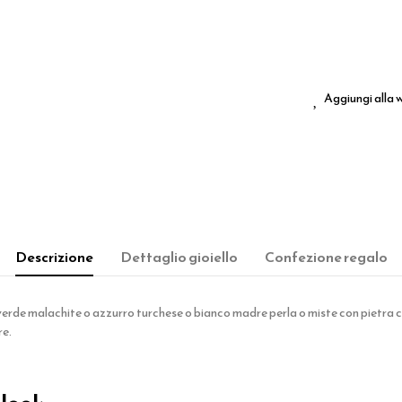
Aggiungi alla w
Descrizione
Dettaglio gioiello
Confezione regalo
o verde malachite o azzurro turchese o bianco madre perla o miste con pietr
re.