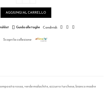
AGGIUNGI AL CARRELLO
ishlist
Guida alle taglie
Scopri la collezione
a composita rossa, verde malachite, azzurro turchese, bianco madre