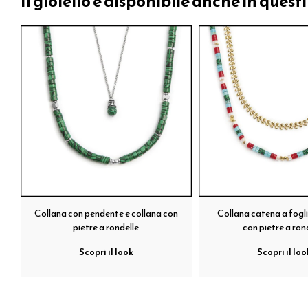
Il gioiello è disponibile anche in questi
Collana con pendente e collana con
Collana catena a fogli
pietre a rondelle
con pietre a ron
Scopri il look
Scopri il loo