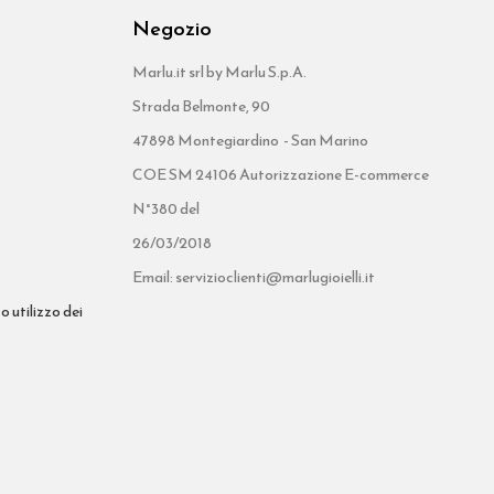
Negozio
Marlu.it srl by Marlu S.p.A.
Strada Belmonte, 90
47898 Montegiardino - San Marino
COE SM 24106 Autorizzazione E-commerce
N°380 del
26/03/2018
Email: servizioclienti@marlugioielli.it
o utilizzo dei