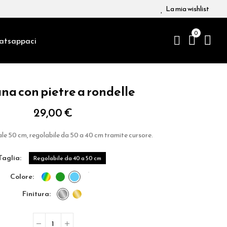
La mia wishlist
0
atsappaci
na con pietre a rondelle
29,00 €
e 50 cm, regolabile da 50 a 40 cm tramite cursore.
taglia
Regolabile da 40 a 50 cm
colore
finitura