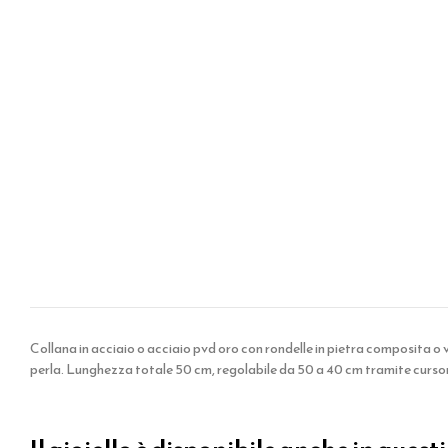
Collana in acciaio o acciaio pvd oro con rondelle in pietra composita 
perla. Lunghezza totale 50 cm, regolabile da 50 a 40 cm tramite curso