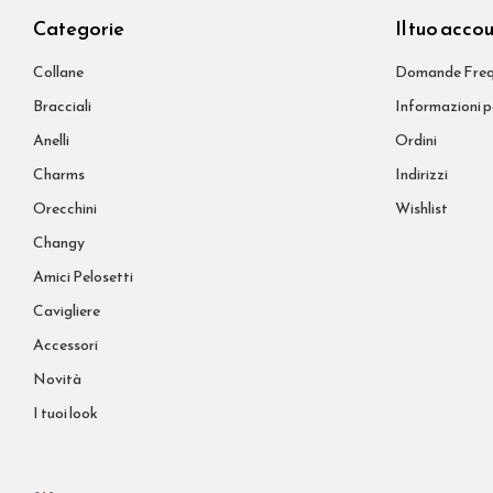
Categorie
Il tuo acco
Collane
Domande Freq
Bracciali
Informazioni p
Anelli
Ordini
Charms
Indirizzi
Orecchini
Wishlist
Changy
Amici Pelosetti
Cavigliere
Accessori
Novità
I tuoi look