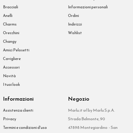
Bracciali
Informazioni personali
Anelli
Ordini
Charms
Indirizzi
Orecchini
Wishlist
Changy
Amici Pelosetti
Cavigliere
Accessori
Novità
I tuoi look
Informazioni
Negozio
Marlu.it srl by Marlu S.p.A.
Assistenza clienti
Strada Belmonte, 90
Privacy
47898 Montegiardino - San
Termini e condizioni d'uso