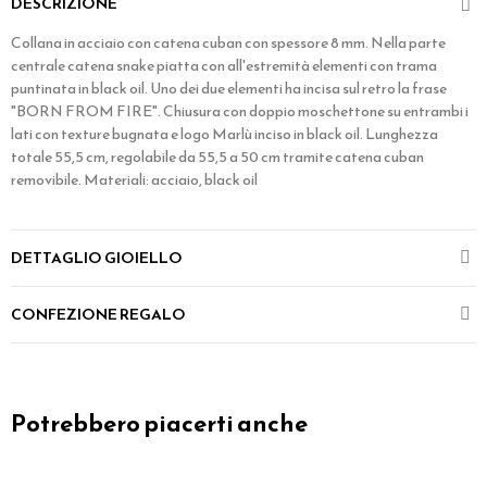
DESCRIZIONE
Collana in acciaio con catena cuban con spessore 8 mm. Nella parte
centrale catena snake piatta con all'estremità elementi con trama
puntinata in black oil. Uno dei due elementi ha incisa sul retro la frase
"BORN FROM FIRE". Chiusura con doppio moschettone su entrambi i
lati con texture bugnata e logo Marlù inciso in black oil. Lunghezza
totale 55,5 cm, regolabile da 55,5 a 50 cm tramite catena cuban
removibile. Materiali: acciaio, black oil
DETTAGLIO GIOIELLO
CONFEZIONE REGALO
Potrebbero piacerti anche