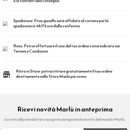
o in contanti alla consegna
Spedizione:
Il tuo gioiello sarà affidato al corriere per la
spedizione in 48/72 ore dalla conferma
Reso:
Potrai effettuare il reso del tuo ordine come indicato nei
Termini e Condizioni.
Ritiro in Store:
potrai ritirare gratuitamente il tuo ordine
direttamente nello Store Marlù più vicino
Ricevi novità Marlù in anteprima
Iscriviti alla newsletter e scopri in anteprima le novità del mondo Marlù.