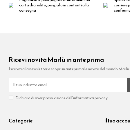
carta di credito, paypal o in contanti alla
corriere p
consegna
conferm
Ricevi novità Marlù in anteprima
Iscriviti alla newsletter e scopri in anteprima le novità del mondo Marlù
Dichiaro di aver preso visione dell'informativa privacy.
Categorie
Il tuo acco