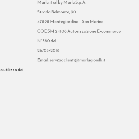
Marlu.it srl by Marlu S.p.A.
Strada Belmonte, 90
47898 Montegiardino - San Marino
COE SM 24106 Autorizzazione E-commerce
N°380 del
26/03/2018
Email: servizioclienti@marlugioielli.it
o utilizzo dei