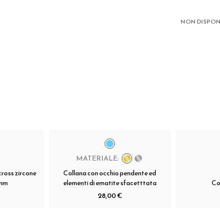
NON DISPON
MATERIALE:
cross zircone
Collana con occhio pendente ed
5mm
elementi di ematite sfacetttata
Co
28,00 €