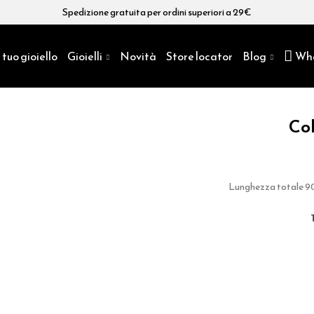
Spedizione gratuita per ordini superiori a 29€
 tuo gioiello
Gioielli
Novità
Store locator
Blog
Wh
Col
Lunghezza totale 90