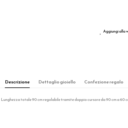
Aggiungi alla w
Descrizione
Dettaglio gioiello
Confezione regalo
. Lunghezza totale 90 cm regolabile tramite doppio cursore da 90 cm a 60 cm.