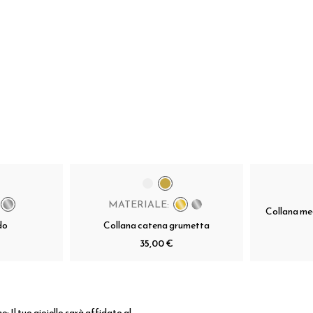
MATERIALE:
Collana med
do
Collana catena grumetta
35,00 €
ne:
Il tuo gioiello sarà affidato al