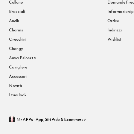
Collane
Domande Freq
Bracciali
Informazioni p
Anelli
Ordini
Charms
Indirizzi
Orecchini
Wishlist
Changy
Amici Pelosetti
Cavigliere
Accessori
Novità
I tuoi look
Mr APPs - App, Siti Web & Ecommerce