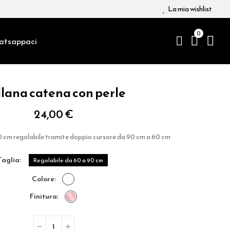
La mia wishlist
0
atsappaci
lana catena con perle
24,00 €
 cm regolabile tramite doppio cursore da 90 cm a 60 cm
taglia
Regolabile da 60 a 90 cm
colore
finitura