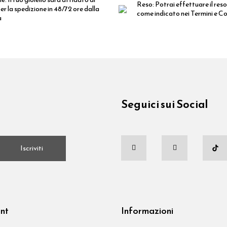
Reso:
Potrai effettuare il reso
er la spedizione in 48/72 ore dalla
come indicato nei Termini e Co
a
Seguici sui Social
.
Iscriviti
unt
Informazioni