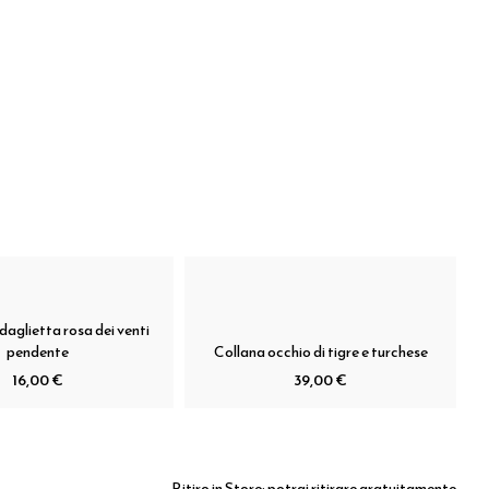
aglietta rosa dei venti
pendente
Collana occhio di tigre e turchese
16,00 €
39,00 €
Ritiro in Store:
potrai ritirare gratuitamente