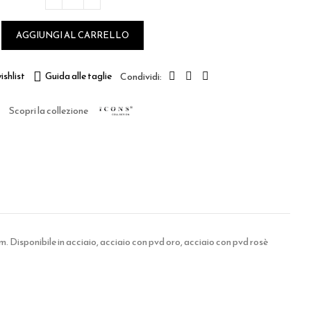
AGGIUNGI AL CARRELLO
ishlist
Guida alle taglie
Scopri la collezione
 Disponibile in acciaio, acciaio con pvd oro, acciaio con pvd rosè