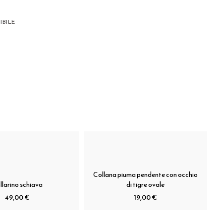
IBILE
Collana piuma pendente con occhio
llarino schiava
di tigre ovale
49,00 €
19,00 €