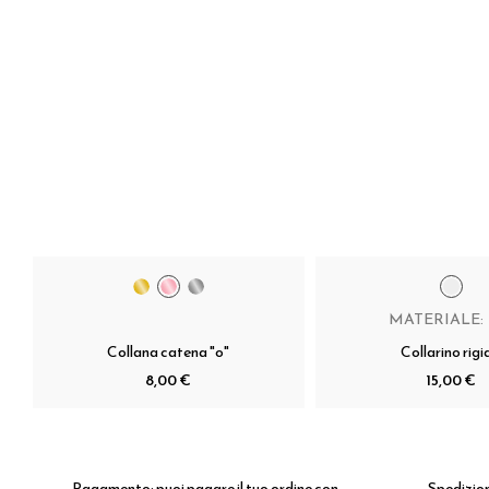
MATERIALE:
Collana catena "o"
Collarino rigi
8,00 €
15,00 €
Pagamento:
puoi pagare il tuo ordine con
Spedizio