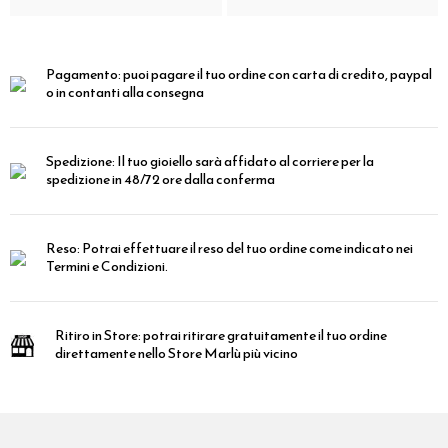
Pagamento:
puoi pagare il tuo ordine con carta di credito, paypal
o in contanti alla consegna
Spedizione:
Il tuo gioiello sarà affidato al corriere per la
spedizione in 48/72 ore dalla conferma
Reso:
Potrai effettuare il reso del tuo ordine come indicato nei
Termini e Condizioni.
Ritiro in Store:
potrai ritirare gratuitamente il tuo ordine
direttamente nello Store Marlù più vicino