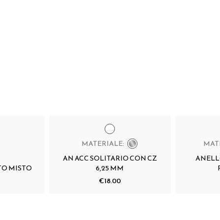
MATERIALE:
MAT
AN ACC SOLITARIO CON CZ
ANELL
TO MISTO
6,25 MM
€18.00