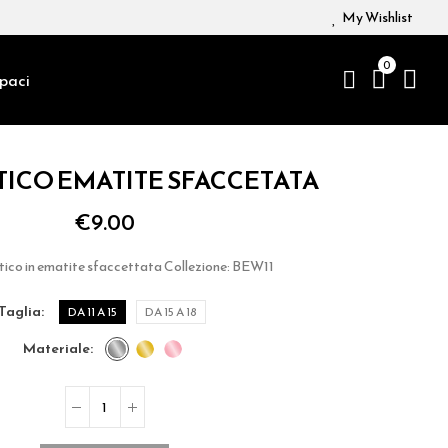
My Wishlist
0
paci
TICO EMATITE SFACCETATA
€9.00
stico in ematite sfaccettata Collezione: BEW11
taglia
DA 11 A 15
DA 15 A 18
materiale