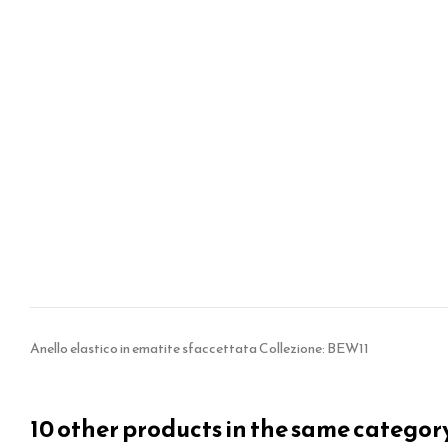
Anello elastico in ematite sfaccettata Collezione: BEW11
10 other products in the same categor