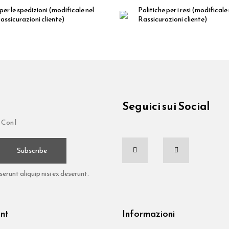
per le spedizioni
(modificale nel
Politiche per i resi
(modificale
ssicurazioni cliente)
Rassicurazioni cliente)
Seguici sui Social
 Con l
Subscribe
runt aliquip nisi ex deserunt.
unt
Informazioni