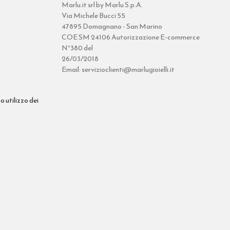
Marlu.it srl by Marlu S.p.A.
Via Michele Bucci 55
47895 Domagnano - San Marino
COE SM 24106 Autorizzazione E-commerce
N°380 del
26/03/2018
Email: servizioclienti@marlugioielli.it
o utilizzo dei