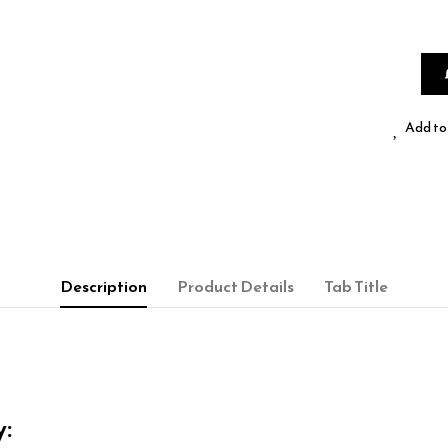
Add to 
Description
Product Details
Tab Title
y: