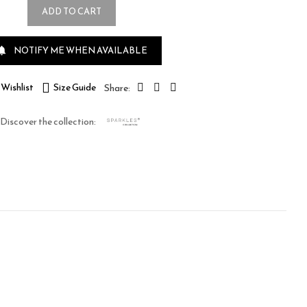
ADD TO CART
NOTIFY ME WHEN AVAILABLE

Wishlist
Size Guide
Discover the collection: