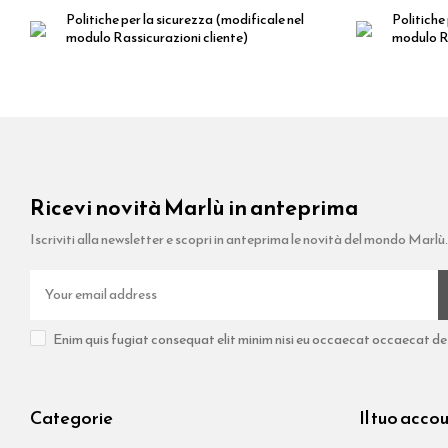
Politiche per la sicurezza
(modificale nel
Politiche 
modulo Rassicurazioni cliente)
modulo Ra
Ricevi novità Marlù in anteprima
Iscriviti alla newsletter e scopri in anteprima le novità del mondo Marlù.
Enim quis fugiat consequat elit minim nisi eu occaecat occaecat dese
Categorie
Il tuo acco