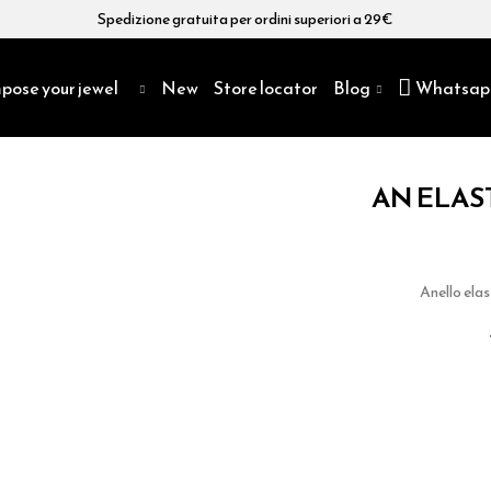
Spedizione gratuita per ordini superiori a 29€
pose your jewel
New
Store locator
Blog
Whatsap
AN ELAS
Anello ela