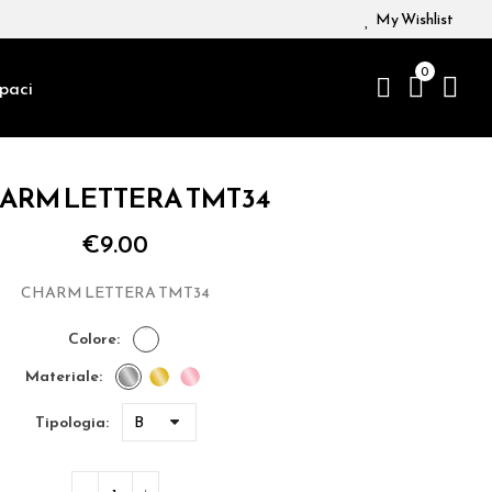
My Wishlist
0
paci
ARM LETTERA TMT34
€9.00
CHARM LETTERA TMT34
colore
materiale
tipologia