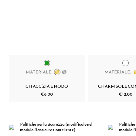
MATERIALE:
MATERIALE:
CH ACC ZIA E NODO
CHARM SOLE CO
€8.00
€12.00
Politiche per la sicurezza
(modificale nel
Politiche 
modulo Rassicurazioni cliente)
modulo Ra