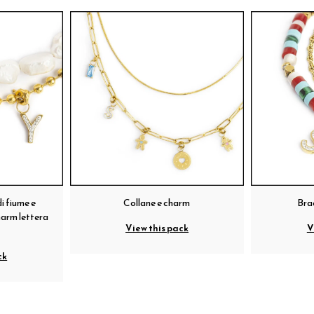
i fiume e
Collane e charm
Bra
harm lettera
View this pack
V
ck