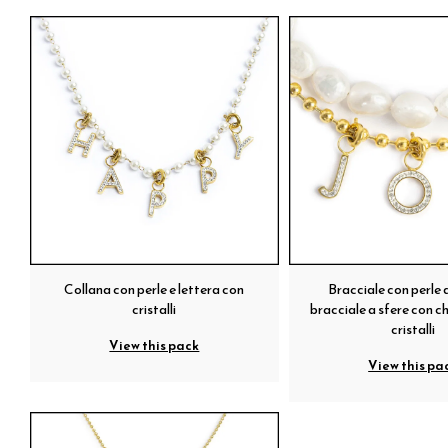
Collana con perle e lettera con
Bracciale con perle d
cristalli
bracciale a sfere con c
cristalli
View this pack
View this pa