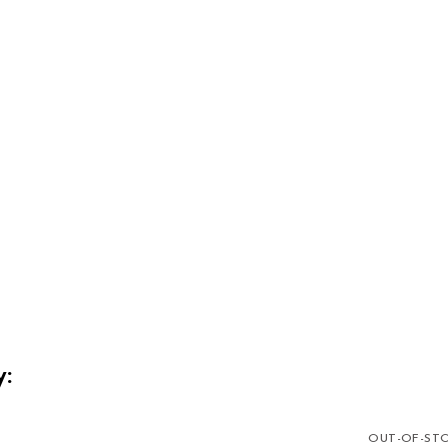
y:
OUT-OF-ST