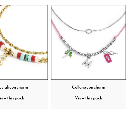
cciali con charm
Collane con charm
iew this pack
View this pack