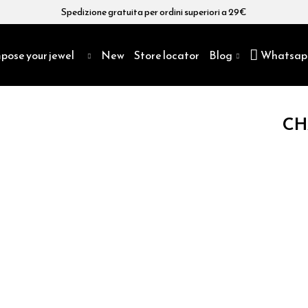
Spedizione gratuita per ordini superiori a 29€
pose your jewel
New
Store locator
Blog
Whatsap
CH