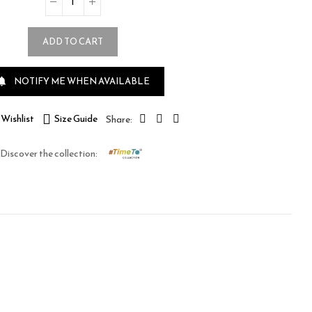
ADD TO CART
NOTIFY ME WHEN AVAILABLE

Wishlist
Size Guide
Discover the collection: