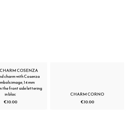
L CHARM COSENZA
und charm with Cosenza
symbols image, 14 mm
 the front side lettering
in blac
CHARM CORNO
€10.00
€10.00