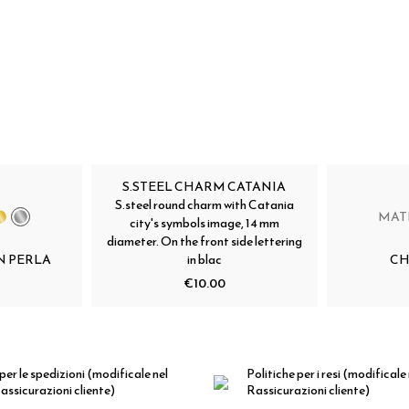
S.STEEL CHARM CATANIA
S.steel round charm with Catania
MAT
city's symbols image, 14 mm
diameter. On the front side lettering
N PERLA
in blac
CH
€10.00
per le spedizioni
(modificale nel
Politiche per i resi
(modificale
ssicurazioni cliente)
Rassicurazioni cliente)