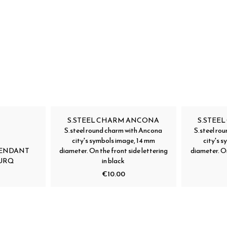
S.STEEL CHARM ANCONA
S.STEE
S.steel round charm with Ancona
S.steel ro
city's symbols image, 14 mm
city's 
PENDANT
diameter. On the front side lettering
diameter. On
TURQ
in black
€10.00