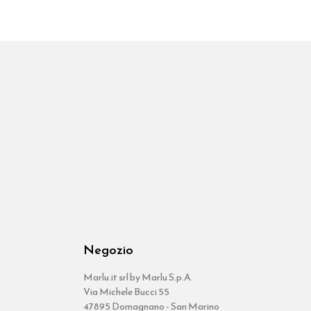
Negozio
Marlu.it srl by Marlu S.p.A.
Via Michele Bucci 55
47895 Domagnano - San Marino