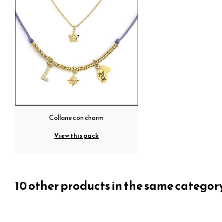
Collane con charm
View this pack
10 other products in the same categor