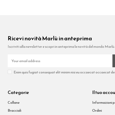
Ricevi novità Marlù in anteprima
Iscriviti alla newsletter e scopri in anteprima le novità del mondo Marlù.
Enim quis fugiat consequat elit minim nisi eu occaecat occaecat dese
Categorie
Il tuo acco
Collane
Informazioni p
Bracciali
Ordini