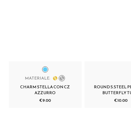
MATERIALE:
CHARM STELLA CON CZ
ROUND S.STEEL 
AZZURRO
BUTTERFLY 
€9.00
€10.00