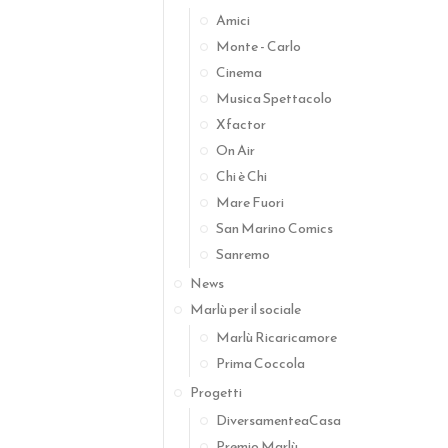
Amici
Monte - Carlo
Cinema
Musica Spettacolo
Xfactor
On Air
Chi è Chi
Mare Fuori
San Marino Comics
Sanremo
News
Marlù per il sociale
Marlù Ricaricamore
Prima Coccola
Progetti
DiversamenteaCasa
Premio Marlù