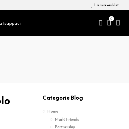
La mia wishlist
0
atsappaci
olo
Categorie Blog
Home
Marlù Friends
Partnership