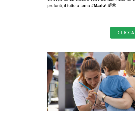
preferiti, il tutto a tema
#Marlu
! 🌈🤩
CLICCA 