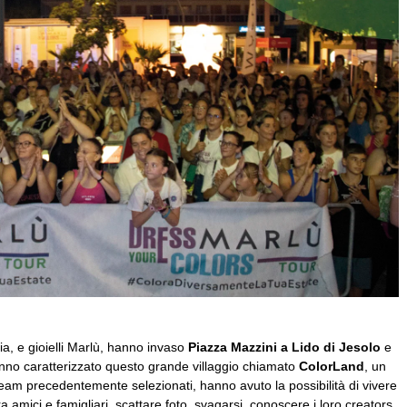
ria, e gioielli Marlù, hanno invaso
Piazza Mazzini a Lido di Jesolo
e
nno caratterizzato questo grande villaggio chiamato
ColorLand
, un
i team precedentemente selezionati, hanno avuto la possibilità di vivere
a amici e famigliari, scattare foto, svagarsi, conoscere i loro creators