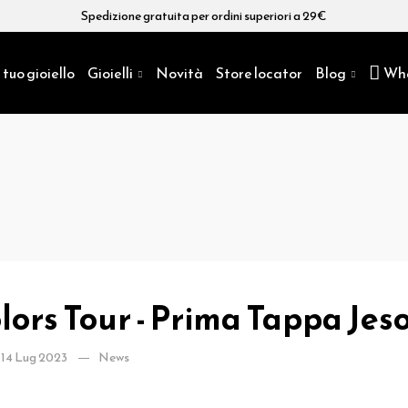
Spedizione gratuita per ordini superiori a 29€
 tuo gioiello
Gioielli
Novità
Store locator
Blog
Wh
ors Tour - Prima Tappa Jes
14 Lug 2023
News