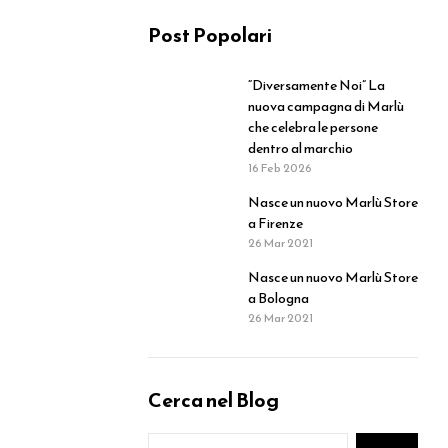
Post Popolari
“Diversamente Noi” La
nuova campagna di Marlù
che celebra le persone
dentro al marchio
16 Feb 2026
Nasce un nuovo Marlù Store
a Firenze
26 Mar 2021
Nasce un nuovo Marlù Store
a Bologna
26 Mar 2021
Cerca nel Blog