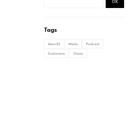
OK
Tags
Amici23
Marlù
Podcast
Scatenate
Storie