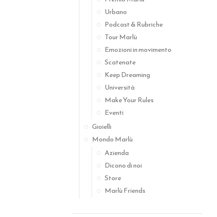
Urbano
Podcast & Rubriche
Tour Marlù
Emozioni in movimento
Scatenate
Keep Dreaming
Università
Make Your Rules
Eventi
Gioielli
Mondo Marlù
Azienda
Dicono di noi
Store
Marlù Friends