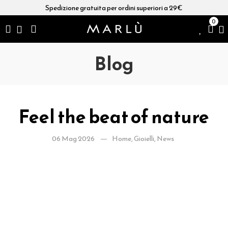
Spedizione gratuita per ordini superiori a 29€
0
Blog
Feel the beat of nature
06 Mag 2026
Home
,
Gioielli
,
News