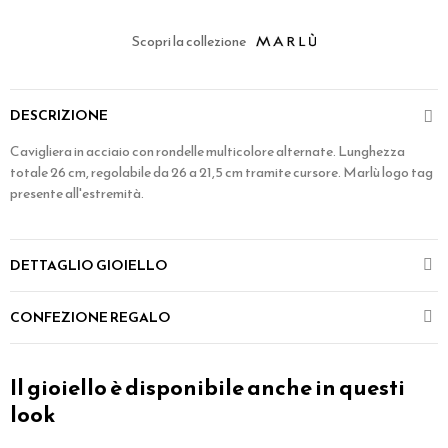
Scopri la collezione
DESCRIZIONE
Cavigliera in acciaio con rondelle multicolore alternate. Lunghezza
totale 26 cm, regolabile da 26 a 21,5 cm tramite cursore. Marlù logo tag
presente all'estremità.
DETTAGLIO GIOIELLO
CONFEZIONE REGALO
Il gioiello è disponibile anche in questi
look