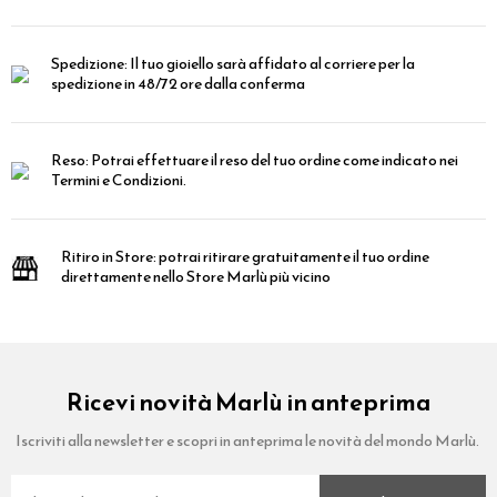
Spedizione:
Il tuo gioiello sarà affidato al corriere per la
spedizione in 48/72 ore dalla conferma
Reso:
Potrai effettuare il reso del tuo ordine come indicato nei
Termini e Condizioni.
Ritiro in Store:
potrai ritirare gratuitamente il tuo ordine
direttamente nello Store Marlù più vicino
Ricevi novità Marlù in anteprima
Iscriviti alla newsletter e scopri in anteprima le novità del mondo Marlù.