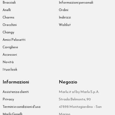
Bracciali
Informazioni personali
Anelli
Ordini
Charms
Indirizzi
Orecchini
Wishlist
Changy
Amici Pelosetti
Cavigliere
Accessori
Novità
I tuoi look
Informazioni
Negozio
Marlu.it srl by Marlu S.p.A.
Assistenza clienti
Strada Belmonte, 90
Privacy
47898 Montegiardino - San
Termini e condizioni d'uso
Marino
Marlù Gioielli