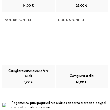
14,00 €
25,00 €
NON DISPONIBILE
NON DISPONIBILE
Cavigliera catena con sfere
ovali
Cavigliera stella
8,00 €
16,00 €
Pagamento:
puoi pagare il tuo ordine con carta di credito, paypal
o in contanti alla consegna