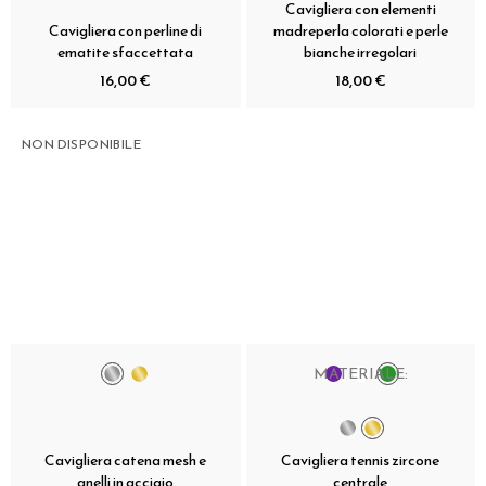
Cavigliera con elementi
Cavigliera con perline di
madreperla colorati e perle
ematite sfaccettata
bianche irregolari
16,00 €
18,00 €
NON DISPONIBILE
MATERIALE:
Cavigliera catena mesh e
Cavigliera tennis zircone
anelli in acciaio
centrale