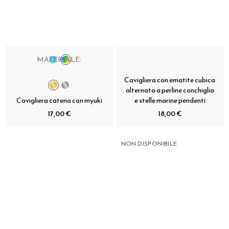
MATERIALE:
Cavigliera con ematite cubica
alternata a perline conchiglia
Cavigliera catena con myuki
e stelle marine pendenti
17,00 €
18,00 €
NON DISPONIBILE