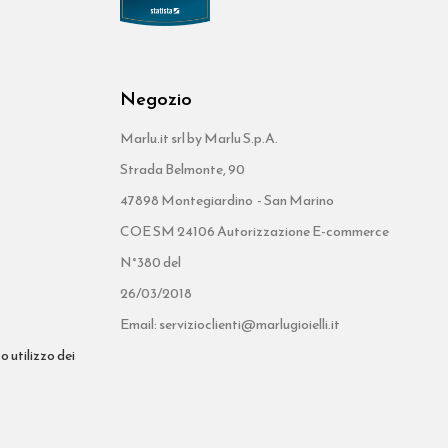
Negozio
Marlu.it srl by Marlu S.p.A.
Strada Belmonte, 90
47898 Montegiardino - San Marino
COE SM 24106 Autorizzazione E-commerce
N°380 del
26/03/2018
Email: servizioclienti@marlugioielli.it
o utilizzo dei