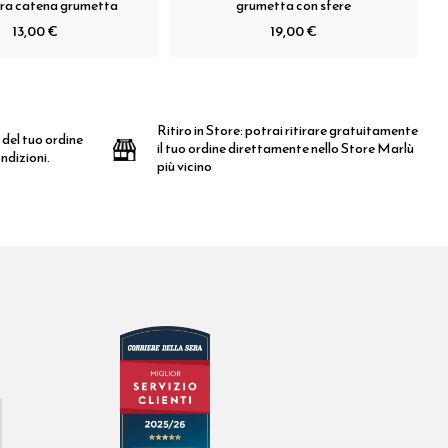
era catena grumetta
grumetta con sfere
13,00 €
19,00 €
Ritiro in Store:
potrai ritirare gratuitamente
 del tuo ordine
il tuo ordine direttamente nello Store Marlù
ndizioni.
più vicino