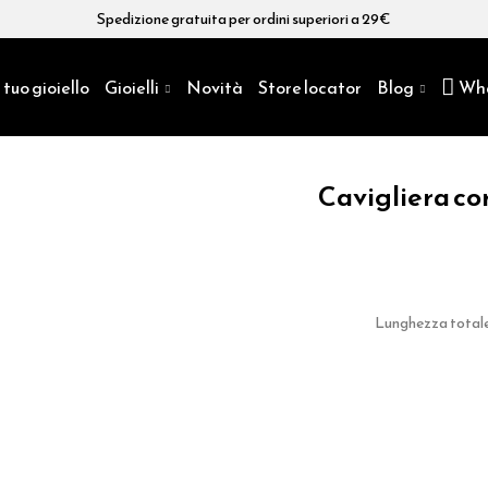
Spedizione gratuita per ordini superiori a 29€
 tuo gioiello
Gioielli
Novità
Store locator
Blog
Wh
Cavigliera cor
Lunghezza totale 