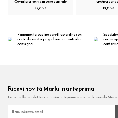
Cavigliera tennis zircone centrale
turchesi pende
25,00 €
19,00 €
Pagamento:
puoi pagare il tuo ordine con
Spedizio
carta di credito, paypal o in contanti alla
corriere p
consegna
conferm
Ricevi novità Marlù in anteprima
Iscriviti alla newsletter e scopri in anteprima le novità del mondo Marlù