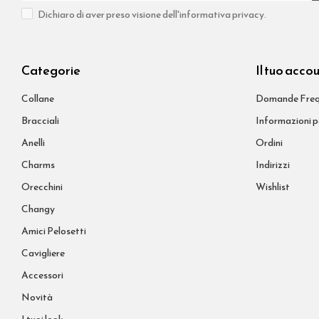
Dichiaro di aver preso visione dell'informativa privacy.
Categorie
Il tuo acco
Collane
Domande Freq
Bracciali
Informazioni p
Anelli
Ordini
Charms
Indirizzi
Orecchini
Wishlist
Changy
Amici Pelosetti
Cavigliere
Accessori
Novità