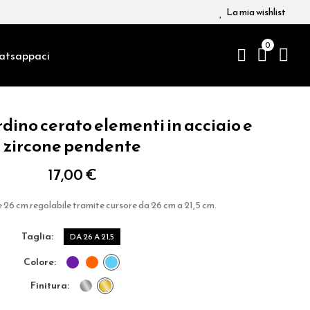
La mia wishlist
0
atsappaci
dino cerato elementi in acciaio e
zircone pendente
17,00 €
26 cm regolabile tramite cursore da 26 cm a 21,5 cm.
taglia
DA 26 A 21,5
colore
finitura