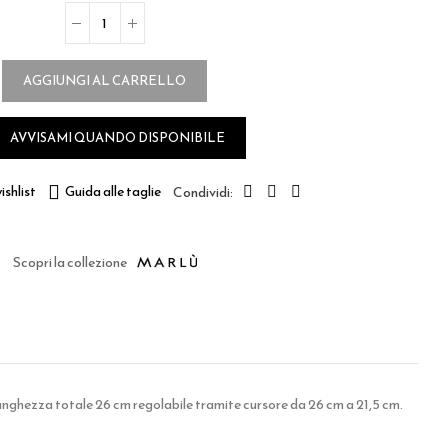
AGGIUNGI AL CARRELLO
AVVISAMI QUANDO DISPONIBILE

ishlist
Guida alle taglie
Scopri la collezione
 Lunghezza totale 26 cm regolabile tramite cursore da 26 cm a 21,5 cm.