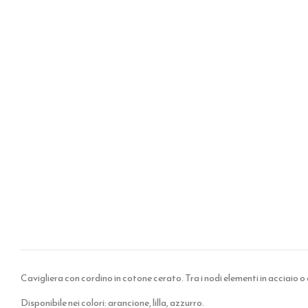
Cavigliera con cordino in cotone cerato. Tra i nodi elementi in acciaio 
Disponibile nei colori: arancione, lilla, azzurro.