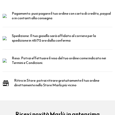
Pagamento:
puoi pagare il tuo ordine con carta di credito, paypal
o in contanti alla consegna
Spedizione:
Il tuo gioiello sarà affidato al corriere per la
spedizione in 48/72 ore dalla conferma
Reso:
Potrai effettuare il reso del tuo ordine come indicato nei
Termini e Condizioni.
Ritiro in Store:
potrai ritirare gratuitamente il tuo ordine
direttamente nello Store Marlù più vicino
Ricevi novità Marlù in anteprima