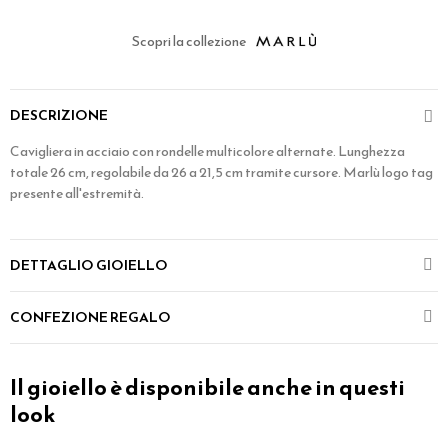
Scopri la collezione
DESCRIZIONE
Cavigliera in acciaio con rondelle multicolore alternate. Lunghezza
totale 26 cm, regolabile da 26 a 21,5 cm tramite cursore. Marlù logo tag
presente all'estremità.
DETTAGLIO GIOIELLO
CONFEZIONE REGALO
Il gioiello è disponibile anche in questi
look