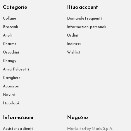
Categorie
Il tuo account
Collane
Domande Frequenti
Bracciali
Informazioni personali
Anelli
Ordini
Charms
Indirizzi
Orecchini
Wishlist
Changy
Amici Pelosetti
Cavigliere
Accessori
Novità
I tuoi look
Informazioni
Negozio
Marlu.it srl by Marlu S.p.A.
Assistenza clienti