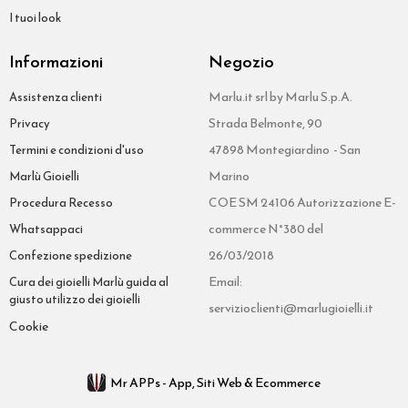
I tuoi look
Informazioni
Negozio
Marlu.it srl by Marlu S.p.A.
Assistenza clienti
Strada Belmonte, 90
Privacy
47898 Montegiardino - San
Termini e condizioni d'uso
Marino
Marlù Gioielli
COE SM 24106 Autorizzazione E-
Procedura Recesso
commerce N°380 del
Whatsappaci
26/03/2018
Confezione spedizione
Email:
Cura dei gioielli Marlù guida al
giusto utilizzo dei gioielli
servizioclienti@marlugioielli.it
Cookie
Mr APPs - App, Siti Web & Ecommerce