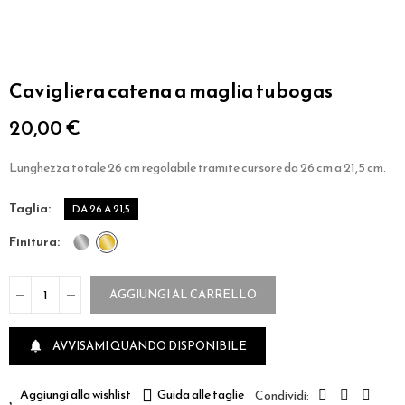
Cavigliera catena a maglia tubogas
20,00 €
Lunghezza totale 26 cm regolabile tramite cursore da 26 cm a 21,5 cm.
taglia
DA 26 A 21,5
finitura
AGGIUNGI AL CARRELLO
AVVISAMI QUANDO DISPONIBILE

Aggiungi alla wishlist
Guida alle taglie