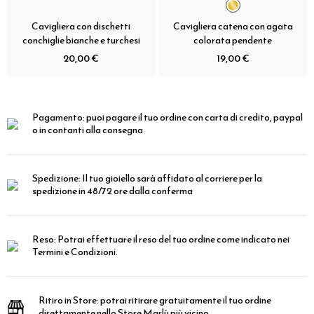
Cavigliera con dischetti
Cavigliera catena con agata
conchiglie bianche e turchesi
colorata pendente
20,00 €
19,00 €
Pagamento:
puoi pagare il tuo ordine con carta di credito, paypal
o in contanti alla consegna
Spedizione:
Il tuo gioiello sarà affidato al corriere per la
spedizione in 48/72 ore dalla conferma
Reso:
Potrai effettuare il reso del tuo ordine come indicato nei
Termini e Condizioni.
Ritiro in Store:
potrai ritirare gratuitamente il tuo ordine
direttamente nello Store Marlù più vicino