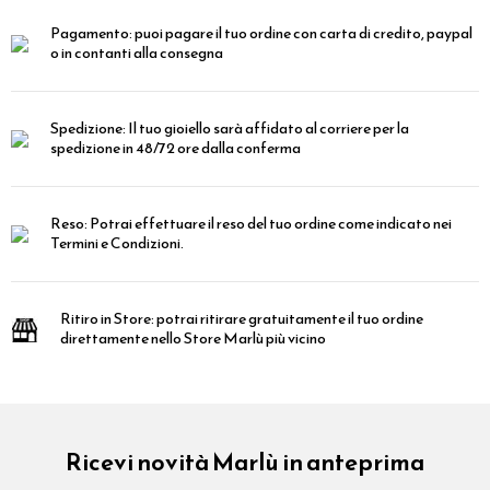
Pagamento:
puoi pagare il tuo ordine con carta di credito, paypal
o in contanti alla consegna
Spedizione:
Il tuo gioiello sarà affidato al corriere per la
spedizione in 48/72 ore dalla conferma
Reso:
Potrai effettuare il reso del tuo ordine come indicato nei
Termini e Condizioni.
Ritiro in Store:
potrai ritirare gratuitamente il tuo ordine
direttamente nello Store Marlù più vicino
Ricevi novità Marlù in anteprima