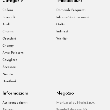
Categorie
Il tuo account
Collane
Domande Frequenti
Bracciali
Informazioni personali
Anelli
Ordini
Charms
Indirizzi
Orecchini
Wishlist
Changy
Amici Pelosetti
Cavigliere
Accessori
Novità
I tuoi look
Informazioni
Negozio
Marlu.it srl by Marlu S.p.A.
Assistenza clienti
Strada Belmonte, 90
Privacy