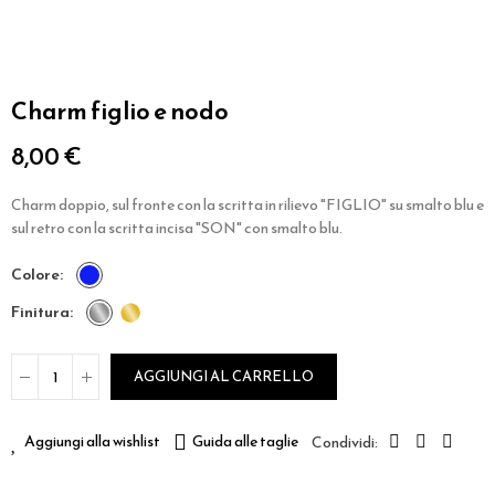
Charm figlio e nodo
8,00 €
Charm doppio, sul fronte con la scritta in rilievo "FIGLIO" su smalto blu e
sul retro con la scritta incisa "SON" con smalto blu.
colore
finitura
AGGIUNGI AL CARRELLO
Aggiungi alla wishlist
Guida alle taglie