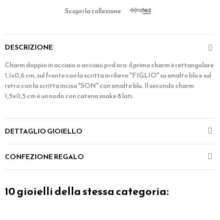
Scopri la collezione
DESCRIZIONE
Charm doppio in acciaio o acciaio pvd oro: il primo charm è rettangolare
1,1x0,6 cm, sul fronte con la scritta in rilievo "FIGLIO" su smalto blu e sul
retro con la scritta incisa "SON" con smalto blu. Il secondo charm
1,5x0,5 cm è un nodo con catena snake 8 lati.
DETTAGLIO GIOIELLO
CONFEZIONE REGALO
10 gioielli della stessa categoria: