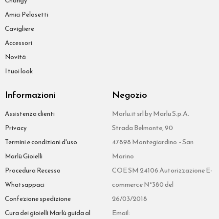
Changy
Amici Pelosetti
Cavigliere
Accessori
Novità
I tuoi look
Informazioni
Negozio
Marlu.it srl by Marlu S.p.A.
Assistenza clienti
Strada Belmonte, 90
Privacy
47898 Montegiardino - San
Termini e condizioni d'uso
Marino
Marlù Gioielli
COE SM 24106 Autorizzazione E-
Procedura Recesso
commerce N°380 del
Whatsappaci
26/03/2018
Confezione spedizione
Email:
Cura dei gioielli Marlù guida al