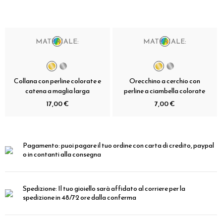
MATERIALE:
MATERIALE:
Collana con perline colorate e
Orecchino a cerchio con
catena a maglia larga
perline a ciambella colorate
17,00 €
7,00 €
Pagamento:
puoi pagare il tuo ordine con carta di credito, paypal
o in contanti alla consegna
Spedizione:
Il tuo gioiello sarà affidato al corriere per la
spedizione in 48/72 ore dalla conferma