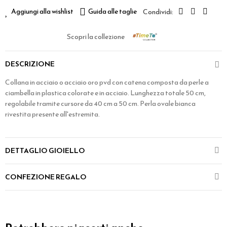
Aggiungi alla wishlist
Guida alle taglie
Scopri la collezione
DESCRIZIONE
Collana in acciaio o acciaio oro pvd con catena composta da perle a
ciambella in plastica colorate e in acciaio. Lunghezza totale 50 cm,
regolabile tramite cursore da 40 cm a 50 cm. Perla ovale bianca
rivestita presente all'estremita.
DETTAGLIO GIOIELLO
CONFEZIONE REGALO