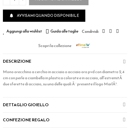
AVVISAMI QUANDO DISPONIBILE

Aggiungi alla wishlist
Guida alle taglie
Scopri la collezione
DESCRIZIONE
Mono orecchino a cerchio in acciaio o acciaio oro pvd con diametro 2,4
cm con perle a ciambella in plastica colorate e in acciaio, all'estremitÃ
due sferette di acciaio, su una delle quali Ã¨ presente il logo MarlÃ¹.
DETTAGLIO GIOIELLO
CONFEZIONE REGALO