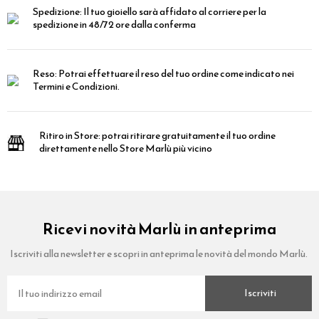
Spedizione:
Il tuo gioiello sarà affidato al corriere per la
spedizione in 48/72 ore dalla conferma
Reso:
Potrai effettuare il reso del tuo ordine come indicato nei
Termini e Condizioni.
Ritiro in Store:
potrai ritirare gratuitamente il tuo ordine
direttamente nello Store Marlù più vicino
Ricevi novità Marlù in anteprima
Iscriviti alla newsletter e scopri in anteprima le novità del mondo Marlù.
Iscriviti