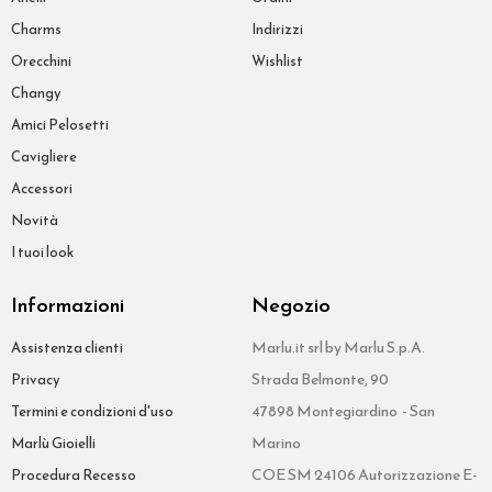
Charms
Indirizzi
Orecchini
Wishlist
Changy
Amici Pelosetti
Cavigliere
Accessori
Novità
I tuoi look
Informazioni
Negozio
Marlu.it srl by Marlu S.p.A.
Assistenza clienti
Strada Belmonte, 90
Privacy
47898 Montegiardino - San
Termini e condizioni d'uso
Marino
Marlù Gioielli
COE SM 24106 Autorizzazione E-
Procedura Recesso