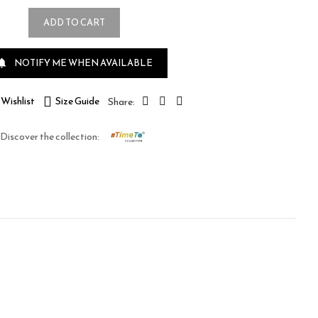
ADD TO CART
NOTIFY ME WHEN AVAILABLE

Wishlist
Size Guide
Discover the collection: