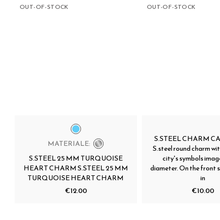
OUT-OF-STOCK
OUT-OF-STOCK
S.STEEL CHARM C
MATERIALE:
S.steel round charm wi
S.STEEL 25 MM TURQUOISE
city's symbols imag
HEART CHARM S.STEEL 25 MM
diameter. On the front s
TURQUOISE HEART CHARM
in
€12.00
€10.00