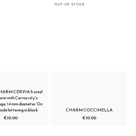
OUT-OF-STOCK
HARM CERVIA S.steel
rm with Cervia city's
ge, 14 mm diameter. On
side lettering in black
CHARM COCCINELLA
€10.00
€10.00