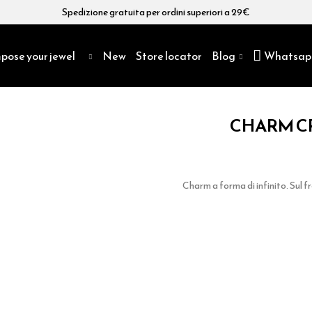
Spedizione gratuita per ordini superiori a 29€
pose your jewel
New
Store locator
Blog
Whatsap
CHARM CR
Charm a forma di infinito. Sul fr