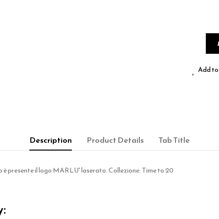
Add to 
Description
Product Details
Tab Title
etro è presente il logo MARLU' laserato. Collezione: Time to 20
y: