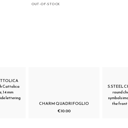
OUT-OF-STOCK
ATTOLICA
th Cattolica
S.STEEL C
e, 14 mm
round cha
ide lettering
symbols ima
CHARM QUADRIFOGLIO
the front 
€10.00