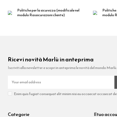
Politiche per la sicurezza
(modificale nel
Politiche 
modulo Rassicurazioni cliente)
modulo Ra
Ricevi novità Marlù in anteprima
Iscriviti alla newsletter e scopri in anteprima le novità del mondo Marlù.
Enim quis fugiat consequat elit minim nisi eu occaecat occaecat dese
Categorie
Il tuo acco