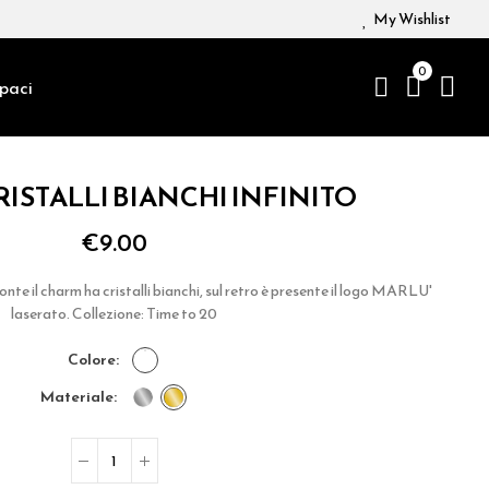
My Wishlist
0
paci
ISTALLI BIANCHI INFINITO
€9.00
onte il charm ha cristalli bianchi, sul retro è presente il logo MARLU'
laserato. Collezione: Time to 20
colore
materiale