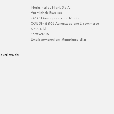
Marlu.it srl by Marlu S.p.A.
Via Michele Bucci 55
47895 Domagnano - San Marino
COE SM 24106 Autorizzazione E-commerce
N°380 del
26/03/2018
Email: servizioclienti@marlugioielli.it
o utilizzo dei