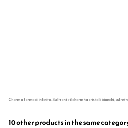
Charm a forma di infinito. Sul fronte il charm ha cristalli bianchi, sul r
10 other products in the same categor