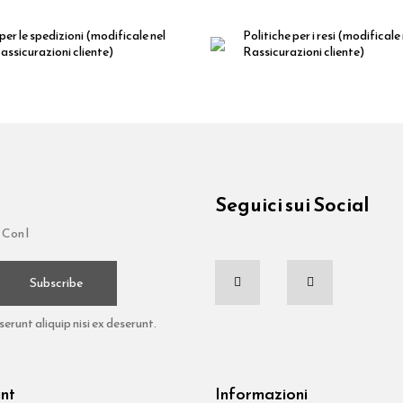
per le spedizioni
(modificale nel
Politiche per i resi
(modificale
ssicurazioni cliente)
Rassicurazioni cliente)
Seguici sui Social
 Con l
Subscribe
runt aliquip nisi ex deserunt.
unt
Informazioni