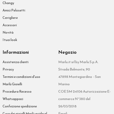
Changy
Amici Pelosetti
Cavigliere
Accessori
Novità
I tuoi look
Informazioni
Negozio
Marlu.it srl by Marlu S.p.A.
Assistenza clienti
Strada Belmonte, 90
Privacy
47898 Montegiardino - San
Termini e condizioni d'uso
Marino
Marlù Gioielli
COE SM 24106 Autorizzazione E-
Procedura Recesso
commerce N°380 del
Whatsappaci
26/03/2018
Confezione spedizione
Email:
Cura dei gioielli Marlù guida al